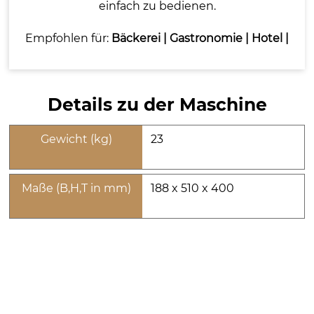
einfach zu bedienen.
Empfohlen für:
Bäckerei
|
Gastronomie
|
Hotel
|
Details zu der Maschine
Gewicht (kg)
23
Maße (B,H,T in mm)
188 x 510 x 400